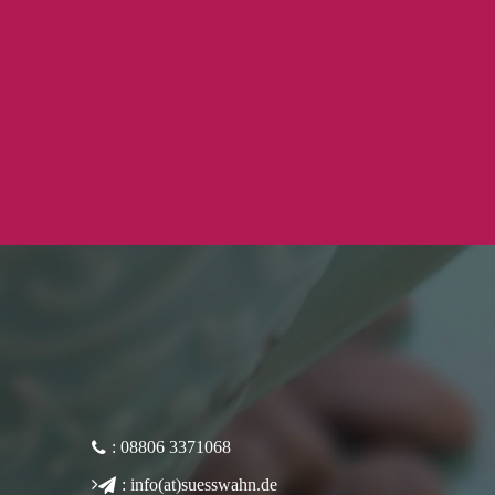
: 08806 3371068
: info(at)suesswahn.de