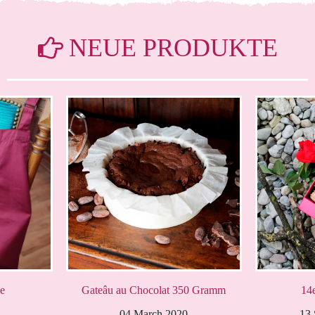
NEUE PRODUKTE
e
Gateâu au Chocolat 350 Gramm
14
04 March 2020
13 