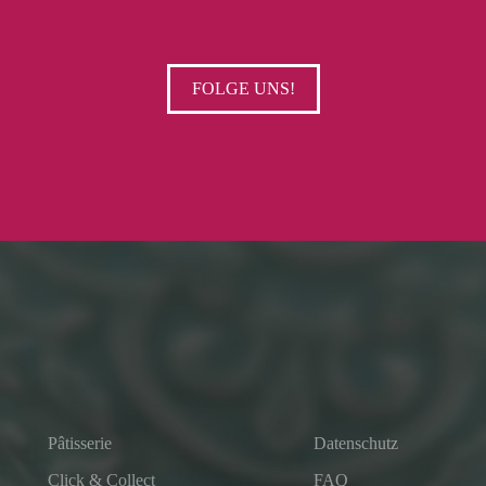
FOLGE UNS!
Pâtisserie
Datenschutz
Click & Collect
FAQ