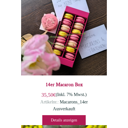
14er Macaron Box
(Inkl. 7% Mwst.)
35,50€
Artikelnr.:
Macarons_14er
Ausverkauft
Details anzeigen