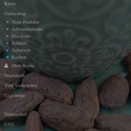
Kurse
Onlineshop
Neue Produkte
Adventskalender
Macarons
Schürze
Aufstriche
Kuchen
Mein Konto
Warenkorb
Torte vorbestellen
Gutscheine
Datenschutz
FAQ